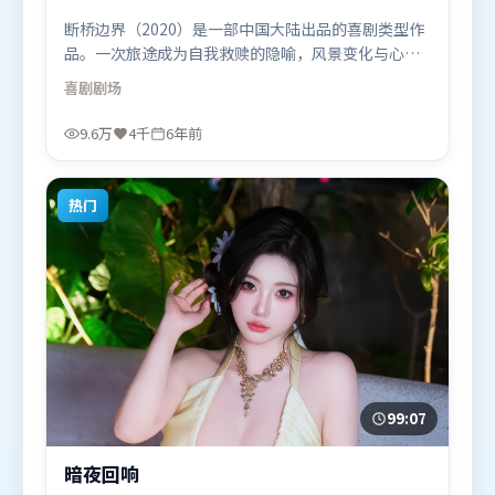
断桥边界（2020）是一部中国大陆出品的喜剧类型作
品。一次旅途成为自我救赎的隐喻，风景变化与心境
转折彼此呼应。动作场面设计讲究空间与节奏，文戏
喜剧
剧场
部分同样扎实耐嚼。由陈凯歌执导，谭卓、提莫西·
查拉米、马东锡，张家辉、汤姆·哈迪、河正宇等联
9.6万
4千
6年前
袂出演。影片于2020年4月5日（中国大陆）在部分地
区首映上线，适合喜欢喜剧题材的观众观看。
热门
99:07
暗夜回响