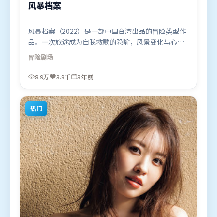
风暴档案
风暴档案（2022）是一部中国台湾出品的冒险类型作
品。一次旅途成为自我救赎的隐喻，风景变化与心境
转折彼此呼应。高潮段落信息密度高，情绪释放与主
冒险
剧场
题回扣同时完成。由洪常秀执导，周迅、奥卡菲娜、
宋康昊，雷佳音、杨幂、朱一龙等联袂出演。影片于
8.9万
3.8千
3年前
2022年9月2日（中国台湾）在部分地区首映上线，适
合喜欢冒险题材的观众观看。
热门