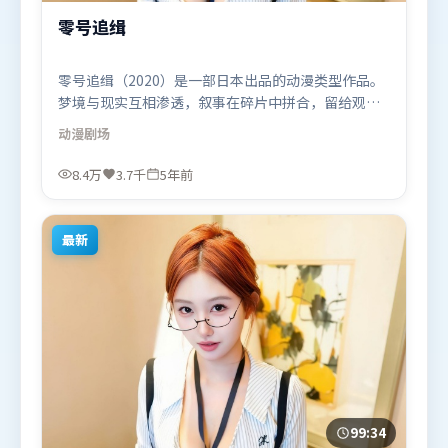
零号追缉
零号追缉（2020）是一部日本出品的动漫类型作品。
梦境与现实互相渗透，叙事在碎片中拼合，留给观众
回味空间。摄影与美术共同营造出强烈地域气质，增
动漫
剧场
强沉浸感。由雷德利·斯科特执导，王景春、汤姆·
哈迪、赵丽颖，廖凡、提莫西·查拉米、奥卡菲娜等
8.4万
3.7千
5年前
联袂出演。影片于2020年11月24日（日本）在部分地
区首映上线，适合喜欢动漫题材的观众观看。
最新
99:34