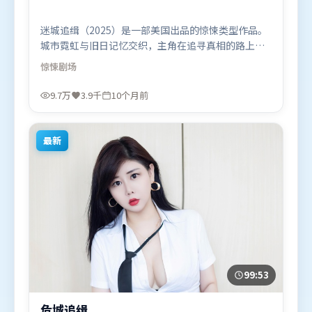
迷城追缉（2025）是一部美国出品的惊悚类型作品。
城市霓虹与旧日记忆交织，主角在追寻真相的路上不
断付出代价。人物关系网复杂却不凌乱，每场对手戏
惊悚
剧场
都推动信息增量。由娄烨执导，段奕宏、廖凡、王景
春，刘德华、河正宇等联袂出演。影片于2025年10月
9.7万
3.9千
10个月前
23日（美国）在部分地区首映上线，适合喜欢惊悚题
材的观众观看。
最新
99:53
危城追缉