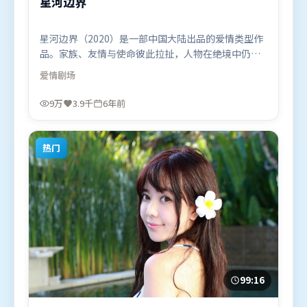
星河边界
星河边界（2020）是一部中国大陆出品的爱情类型作
品。家族、友情与使命彼此拉扯，人物在绝境中仍试
图守住心中微光。群像刻画各有弧光，配角亦承担叙
爱情
剧场
事推进功能。由让-皮埃尔·热内执导，古天乐、易烊
千玺、章子怡，胡歌、刘亦菲、弗洛伦丝·皮尤等联
9万
3.9千
6年前
袂出演。影片于2020年1月26日（中国大陆）在部分
地区首映上线，适合喜欢爱情题材的观众观看。
热门
99:16