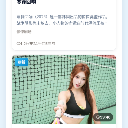
寒锋回响
寒锋回响（2023）是一部韩国出品的惊悚类型作品。
战争阴影尚未散去，小人物的命运在时代洪流里被轻
轻托起又放下。叙事线索多线并进，最终在关键节点
惊悚
剧场
收束。由毕赣执导，汤唯、周迅、黄政民，宋康昊、
杨紫、白宇等联袂出演。影片于2023年1月22日（韩
1.2万
2.1千
3年前
国）在部分地区首映上线，适合喜欢惊悚题材的观众
观看。
最新
99:40