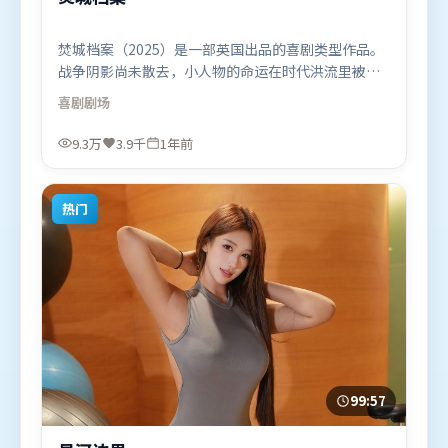
焚城档案（2025）是一部英国出品的喜剧类型作品。
战争阴影尚未散去，小人物的命运在时代洪流里被轻
轻托起又放下。叙事线索多线并进，最终在关键节点
喜剧
剧场
收束。由陈思诚执导，黄政民、周冬雨、张家辉，张
译、河正宇等联袂出演。影片于2025年2月5日（英
9.3万
3.9千
1年前
国）在部分地区首映上线，适合喜欢喜剧题材的观众
观看。
热门
99:57