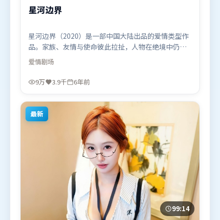
星河边界
星河边界（2020）是一部中国大陆出品的爱情类型作
品。家族、友情与使命彼此拉扯，人物在绝境中仍试
图守住心中微光。群像刻画各有弧光，配角亦承担叙
爱情
剧场
事推进功能。由让-皮埃尔·热内执导，古天乐、易烊
千玺、章子怡，胡歌、刘亦菲、弗洛伦丝·皮尤等联
9万
3.9千
6年前
袂出演。影片于2020年1月26日（中国大陆）在部分
地区首映上线，适合喜欢爱情题材的观众观看。
最新
99:14