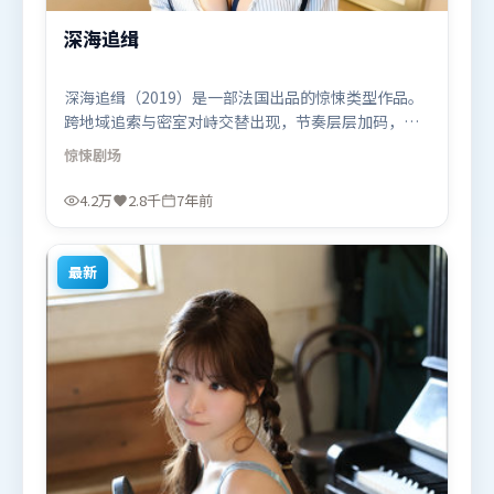
深海追缉
深海追缉（2019）是一部法国出品的惊悚类型作品。
跨地域追索与密室对峙交替出现，节奏层层加码，张
力持续上扬。人物关系网复杂却不凌乱，每场对手戏
惊悚
剧场
都推动信息增量。由克里斯托弗·诺兰执导，肖战、
廖凡、梁朝伟，汤唯、沈腾等联袂出演。影片于2019
4.2万
2.8千
7年前
年2月12日（法国）在部分地区首映上线，适合喜欢惊
悚题材的观众观看。
最新