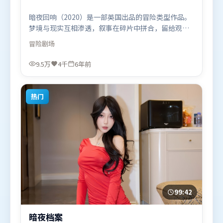
暗夜回响（2020）是一部英国出品的冒险类型作品。
梦境与现实互相渗透，叙事在碎片中拼合，留给观众
回味空间。群像刻画各有弧光，配角亦承担叙事推进
冒险
剧场
功能。由奉俊昊执导，周冬雨、吴京、廖凡，白宇、
咏梅等联袂出演。影片于2020年5月4日（英国）在部
9.5万
4千
6年前
分地区首映上线，适合喜欢冒险题材的观众观看。
热门
99:42
暗夜档案