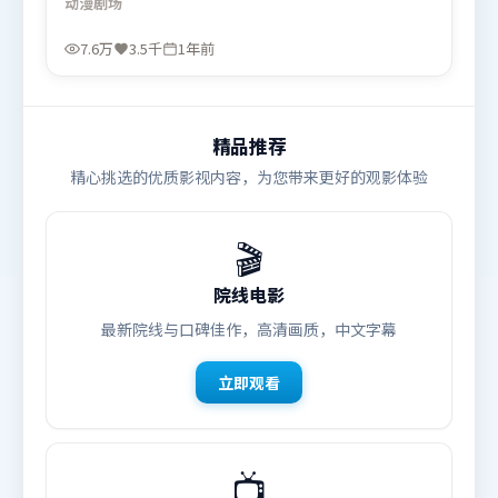
动漫
剧场
主题回扣同时完成。由雷德利·斯科特执导，汤唯、
河正宇、刘亦菲，宋康昊、谭卓等联袂出演。影片于
7.6万
3.5千
1年前
2025年2月24日（中国香港）在部分地区首映上线，
适合喜欢动漫题材的观众观看。
精品推荐
精心挑选的优质影视内容，为您带来更好的观影体验
🎬
院线电影
最新院线与口碑佳作，高清画质，中文字幕
立即观看
📺