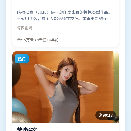
暗夜档案（2016）是一部印度出品的惊悚类型作品。
当规则失效，每个人都必须在灰色地带里重新选择立
场与底线。摄影与美术共同营造出强烈地域气质，增
惊悚
剧场
强沉浸感。由管虎执导，朱一龙、王景春、宋康昊，
谭卓等联袂出演。影片于2016年1月26日（印度）在
9.5万
3.9千
10年前
部分地区首映上线，适合喜欢惊悚题材的观众观看。
热门
99:17
焚城档案