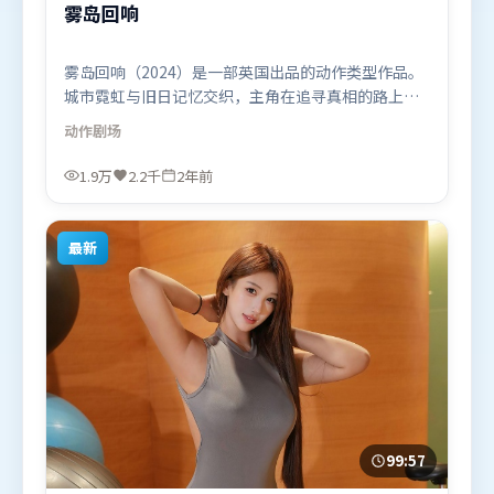
雾岛回响
雾岛回响（2024）是一部英国出品的动作类型作品。
城市霓虹与旧日记忆交织，主角在追寻真相的路上不
断付出代价。摄影与美术共同营造出强烈地域气质，
动作
剧场
增强沉浸感。由奉俊昊执导，汤唯、王景春、提莫西
·查拉米，堺雅人、张译、全智贤等联袂出演。影片
1.9万
2.2千
2年前
于2024年4月25日（英国）在部分地区首映上线，适
合喜欢动作题材的观众观看。
最新
99:57