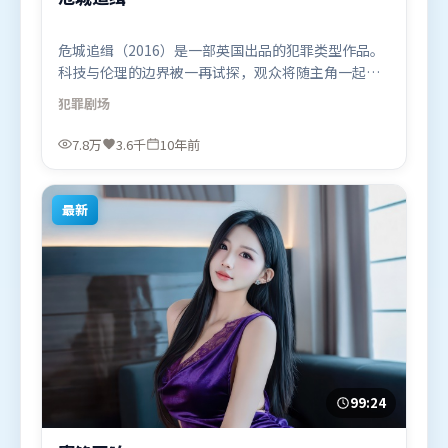
危城追缉（2016）是一部英国出品的犯罪类型作品。
科技与伦理的边界被一再试探，观众将随主角一起经
历道德震荡。摄影与美术共同营造出强烈地域气质，
犯罪
剧场
增强沉浸感。由詹姆斯·卡梅隆执导，杨紫、提莫西
·查拉米、沈腾，谭卓、肖战、黄渤等联袂出演。影
7.8万
3.6千
10年前
片于2016年7月15日（英国）在部分地区首映上线，
适合喜欢犯罪题材的观众观看。
最新
99:24