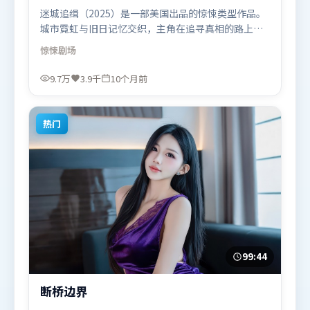
迷城追缉（2025）是一部美国出品的惊悚类型作品。
城市霓虹与旧日记忆交织，主角在追寻真相的路上不
断付出代价。人物关系网复杂却不凌乱，每场对手戏
惊悚
剧场
都推动信息增量。由娄烨执导，段奕宏、廖凡、王景
春，刘德华、河正宇等联袂出演。影片于2025年10月
9.7万
3.9千
10个月前
23日（美国）在部分地区首映上线，适合喜欢惊悚题
材的观众观看。
热门
99:44
断桥边界