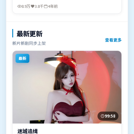
汤姆·哈迪，秦海璐、阿米尔·汗等联袂出演。影片
8.9万
3.8千
4年前
于2022年2月27日（中国台湾）在部分地区首映上
线，适合喜欢动作题材的观众观看。
最新更新
查看更多
新片新剧同步上架
最新
99:58
迷城追缉